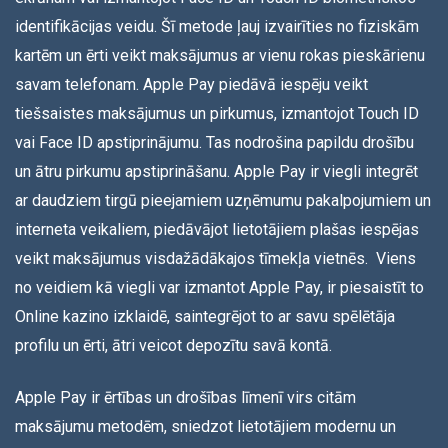
identifikācijas veidu. Šī metode ļauj izvairīties no fiziskām
kartēm un ērti veikt maksājumus ar vienu rokas pieskārienu
savam telefonam. Apple Pay piedāvā iespēju veikt
tiešsaistes maksājumus un pirkumus, izmantojot Touch ID
vai Face ID apstiprinājumu. Tas nodrošina papildu drošību
un ātru pirkumu apstiprināšanu. Apple Pay ir viegli integrēt
ar daudziem tirgū pieejamiem uzņēmumu pakalpojumiem un
interneta veikaliem, piedāvājot lietotājiem plašas iespējas
veikt maksājumus visdažādākajos tīmekļa vietnēs. Viens
no veidiem kā viegli var izmantot Apple Pay, ir piesaistīt to
Online kazino izklaidē, saintegrējot to ar savu spēlētāja
profilu un ērti, ātri veicot depozītu savā kontā.
Apple Pay ir ērtības un drošības līmenī virs citām
maksājumu metodēm, sniedzot lietotājiem modernu un