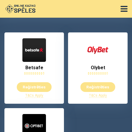
Betsafe
Olybet
Reģistrēties
Reģistrēties
T&Cs Apply
T&Cs Apply