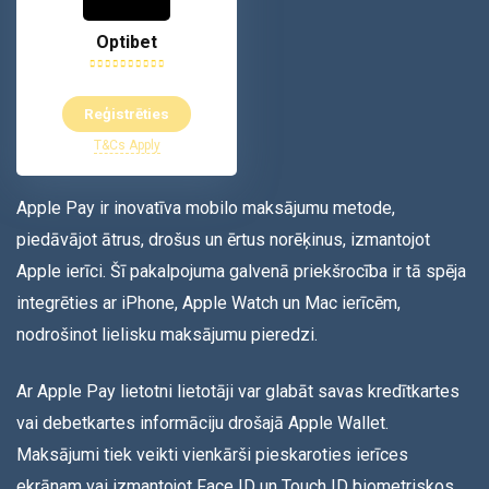
Optibet
Reģistrēties
T&Cs Apply
Apple Pay ir inovatīva mobilo maksājumu metode,
piedāvājot ātrus, drošus un ērtus norēķinus, izmantojot
Apple ierīci. Šī pakalpojuma galvenā priekšrocība ir tā spēja
integrēties ar iPhone, Apple Watch un Mac ierīcēm,
nodrošinot lielisku maksājumu pieredzi.
Ar Apple Pay lietotni lietotāji var glabāt savas kredītkartes
vai debetkartes informāciju drošajā Apple Wallet.
Maksājumi tiek veikti vienkārši pieskaroties ierīces
ekrānam vai izmantojot Face ID un Touch ID biometriskos