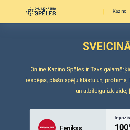
Kazino
SVEICINĀ
Online Kazino Spēles ir Tavs galamērķis 
iespējas, plašo spēļu klāstu un, protams,
un atbildīga izklaide,
Iepazī
100
Fenikss