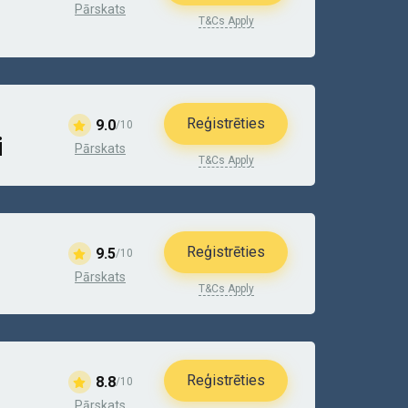
Pārskats
T&Cs Apply
Reģistrēties
9.0
/10
i
Pārskats
T&Cs Apply
Reģistrēties
9.5
/10
Pārskats
T&Cs Apply
Reģistrēties
8.8
/10
Pārskats