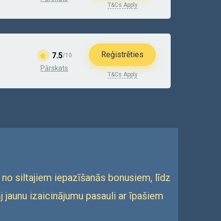
T&Cs Apply
Reģistrēties
7.5
/10
Pārskats
T&Cs Apply
 no siltajiem iepazīšanās bonusiem, līdz
j jaunu izaicinājumu pasauli ar īpašiem