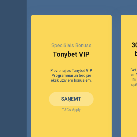
3
Speciālais Bonuss
Tonybet VIP
Bet
Pievienojies Tonybet
VIP
ar 
Programmai
un tiec pie
lī
ekskluzīviem bonusiem.
spē
SAŅEMT
T&Cs Apply