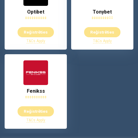
Optibet
Tonybet
Reģistrēties
Reģistrēties
T&Cs Apply
T&Cs Apply
Fenikss
Reģistrēties
T&Cs Apply