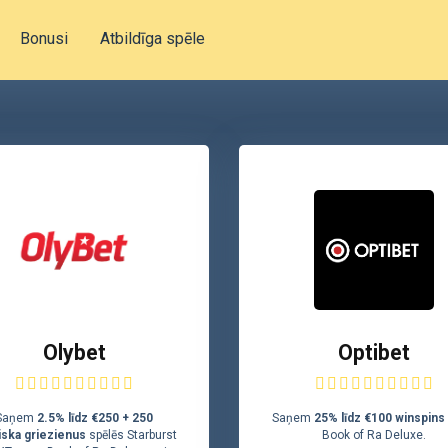
Bonusi
Atbildīga spēle
Olybet
Optibet
Saņem
2.5% līdz €250 + 250
Saņem
25% līdz €100 winspins
iska griezienus
spēlēs Starburst
Book of Ra Deluxe.