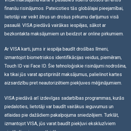
finanšu risinājumos. Pateicoties tās globālajai pieejamībai,
lietotāji var veikt ātrus un drošus pirkumu darījumus visā
pasaulē. VISA piedāvā vairākas iespējas, sākot ar
bezkontakta maksājumiem un beidzot ar online pirkumiem.
Ar VISA karti, jums ir iespēja baudīt drošības līmeni,
izmantojot biometriskos identifikācijas veidus, piemēram,
Touch ID vai Face ID. Šie tehnoloģiskie risinājumi nodrošina,
ka tikai jūs varat apstiprināt maksājumus, palielinot kartes
aizsardzību pret neautorizētiem piekļuves mēģinājumiem.
VISA piedāvā arī izdevīgas sadarbības programmas, kurās
piedaloties, lietotāji var baudīt vairākus ieguvumus un
atlaidas pie dažādiem pakalpojuma sniedzējiem. Turklāt,
izmantojot VISA, jūs varat baudīt piekļuvi ekskluzīviem