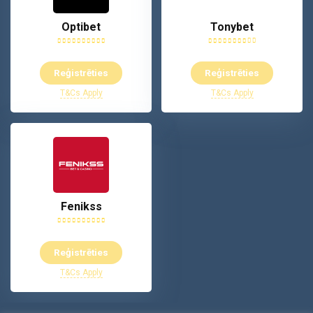
Optibet
Tonybet
Reģistrēties
Reģistrēties
T&Cs Apply
T&Cs Apply
Fenikss
Reģistrēties
T&Cs Apply